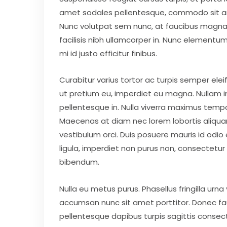
amet sodales pellentesque, commodo sit amet
Nunc volutpat sem nunc, at faucibus magna 
facilisis nibh ullamcorper in. Nunc elementum 
mi id justo efficitur finibus.
Curabitur varius tortor ac turpis semper elei
ut pretium eu, imperdiet eu magna. Nullam 
pellentesque in. Nulla viverra maximus tempor. 
Maecenas at diam nec lorem lobortis aliquam. D
vestibulum orci. Duis posuere mauris id odio eff
ligula, imperdiet non purus non, consectetu
bibendum.
Nulla eu metus purus. Phasellus fringilla urna
accumsan nunc sit amet porttitor. Donec fauci
pellentesque dapibus turpis sagittis consect