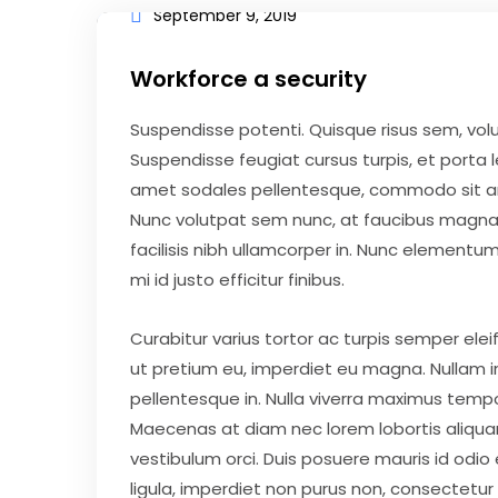
September 9, 2019
Workforce a security
Suspendisse potenti. Quisque risus sem, vo
Suspendisse feugiat cursus turpis, et porta
amet sodales pellentesque, commodo sit amet
Nunc volutpat sem nunc, at faucibus magna 
facilisis nibh ullamcorper in. Nunc elementum 
mi id justo efficitur finibus.
Curabitur varius tortor ac turpis semper elei
ut pretium eu, imperdiet eu magna. Nullam 
pellentesque in. Nulla viverra maximus tempor. 
Maecenas at diam nec lorem lobortis aliquam. D
vestibulum orci. Duis posuere mauris id odio eff
ligula, imperdiet non purus non, consectetu