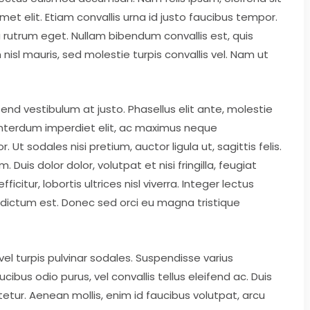
 elit. Etiam convallis urna id justo faucibus tempor.
rutrum eget. Nullam bibendum convallis est, quis
nisl mauris, sed molestie turpis convallis vel. Nam ut
fend vestibulum at justo. Phasellus elit ante, molestie
interdum imperdiet elit, ac maximus neque
Ut sodales nisi pretium, auctor ligula ut, sagittis felis.
uis dolor dolor, volutpat et nisi fringilla, feugiat
icitur, lobortis ultrices nisl viverra. Integer lectus
r dictum est. Donec sed orci eu magna tristique
 vel turpis pulvinar sodales. Suspendisse varius
bus odio purus, vel convallis tellus eleifend ac. Duis
etur. Aenean mollis, enim id faucibus volutpat, arcu