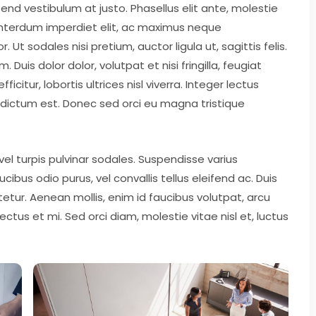
fend vestibulum at justo. Phasellus elit ante, molestie
interdum imperdiet elit, ac maximus neque
Ut sodales nisi pretium, auctor ligula ut, sagittis felis.
uis dolor dolor, volutpat et nisi fringilla, feugiat
icitur, lobortis ultrices nisl viverra. Integer lectus
r dictum est. Donec sed orci eu magna tristique
 vel turpis pulvinar sodales. Suspendisse varius
bus odio purus, vel convallis tellus eleifend ac. Duis
etur. Aenean mollis, enim id faucibus volutpat, arcu
tus et mi. Sed orci diam, molestie vitae nisl et, luctus